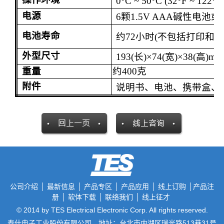
0°C ~ 50°C (32°F ~ 122°F
电源
6
颗
1.5V AAA
碱性电池
或
电池寿命
约
72
小时
(
不包括打印和
外型尺寸
193(
长
)
×
74(
宽
)
×
38(
高
)mm
重量
约
400
克
附件
说明书、电池、携带盒、
公司介绍
│
最新信息
│
产品专区
│
产品应用
│
线上订购
│
产品注
册
│
软体下载
│
联络我们
│
线上征才
© 2014 by TES Electrical Electronic Corp. All rights reserved.
泰仕电子工业股份有限公司 地址：台北市内湖区瑞光路513巷31号