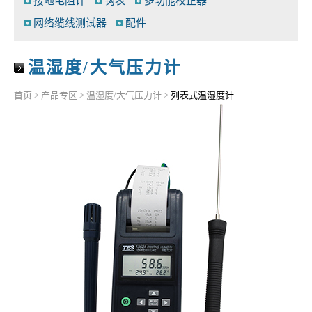
接地电阻计
钩表
多功能校正器
网络缆线测试器
配件
温湿度/大气压力计
首页
>
产品专区
>
温湿度/大气压力计
>
列表式温湿度计