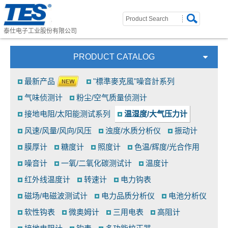
泰仕电子工业股份有限公司
PRODUCT CATALOG
最新产品
"標準麥克風"噪音計系列
气味侦测计
粉尘/空气质量侦测计
接地电阻/太阳能测试系列
温湿度/大气压力计
风速/风量/风向/风压
浊度/水质分析仪
振动计
膜厚计
糖度计
照度计
色温/辉度/光合作用
噪音计
一氧/二氧化碳测试计
温度计
红外线温度计
转速计
电力钩表
磁场/电磁波测试计
电力品质分析仪
电池分析仪
软性钩表
微奥姆计
三用电表
高阻计