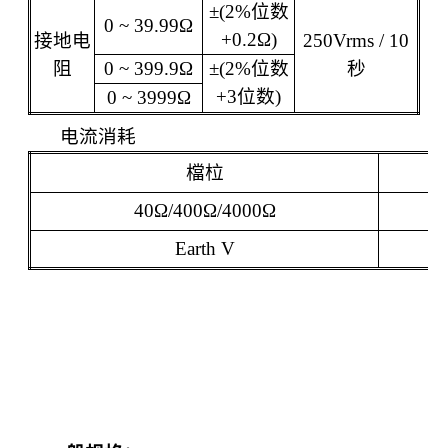
±
(2%
位数
0 ~ 39.99Ω
+0.2
Ω
)
接地电
250Vrms / 10
阻
0 ~ 399.9Ω
±
(2%
位数
秒
+3
位数
)
0 ~ 3999Ω
电流消耗
檔
柆
40Ω
/400Ω
/4000Ω
Earth V