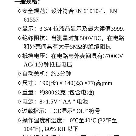
一般规格：
◊
安全规范：设计符合
EN 61010-1
、
EN
61557
◊
显示：
3 3/4
位液晶显示及最大读值
3999.
◊
绝缘阻抗：当测量时加
500V
DC
，在电路
和外壳间具有大于
5M
Ω的绝缘阻抗
◊
抵挡电压：在电路与外壳间具有
3700CV
AC/ 1
分钟抵挡电压
◊
自动关机：约
3
分钟
◊
尺寸：
190(
长
)
×
140(
宽
)
×
77(
高
)mm
◊
重量：约
800
公克
(
包含电池
)
◊
电源：
8
×
1.5V “ AA ”
电池
◊
过载指示：
LCD
显示
“ OL ”
符号
◊
操作温度和湿度：
0
℃至
40
℃
(32
℉至
104
℉
) , 80% RH
以下