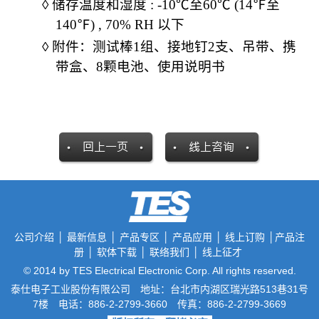
◊
储存温度和湿度
: -10
℃至
60
℃
(14
℉至
140
℉
) , 70% RH
以下
◊
附件：
测试棒
1
组、接地钉
2
支、吊带、携
带盒、
8
颗电池、使用说明书
公司介绍
│
最新信息
│
产品专区
│
产品应用
│
线上订购
│
产品注
册
│
软体下载
│
联络我们
│
线上征才
© 2014 by TES Electrical Electronic Corp. All rights reserved.
泰仕电子工业股份有限公司 地址：台北市内湖区瑞光路513巷31号
7楼 电话：886-2-2799-3660 传真：886-2-2799-3669