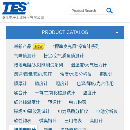
泰仕电子工业股份有限公司
PRODUCT CATALOG
最新产品
"標準麥克風"噪音計系列
气味侦测计
粉尘/空气质量侦测计
接地电阻/太阳能测试系列
温湿度/大气压力计
风速/风量/风向/风压
浊度/水质分析仪
振动计
膜厚计
糖度计
照度计
色温/辉度/光合作用
噪音计
一氧/二氧化碳测试计
温度计
红外线温度计
转速计
电力钩表
磁场/电磁波测试计
电力品质分析仪
电池分析仪
软性钩表
微奥姆计
三用电表
高阻计
接地电阻计
钩表
多功能校正器