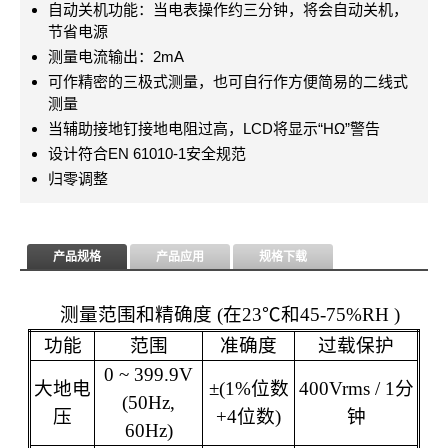
自动关机功能：当电表操作约三分钟，将会自动关机，
节省电源
测量电流输出：2mA
可作精密的三极式测量，也可自行作方便简易的二线式
测量
当辅助接地钉接地电阻过高，LCD将显示“HΩ”警告
设计符合EN 61010-1安全规范
归零调整
产品规格
产品应用
规格下载
测量范围和精确度
(
在
23
℃和
45-75%RH )
功
能
范
围
准确度
过载保护
0 ~ 399.9V
大地电
±
(1%
位数
400Vrms / 1
分
(50Hz,
压
+4
位数
)
钟
60Hz)