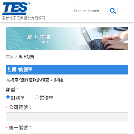
泰仕電子工業股份有限公司
首頁
>
線上訂購
訂購 /詢價單
※標示
*
資料請務必填寫，謝謝!
類型：
訂購單
詢價單
公司寶號：
*
統一編號：
*