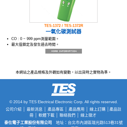
警報器及時間設定功能
簡易校正於新鮮空氣中
LCD背光功能
操作簡便及使用安全
使用可充電鋰離子電池
TES-1372 / TES-1372R
USB介面
一氧化碳測試器
CO : 0 ~ 999 ppm測量範圍。
最大值鎖定及發生過去時間。
警報值設定功能。
可換式感測器以延長測試計壽命。
高穩定電化學式一氧化碳感測器。
開機感測器自動歸零功能。
本網站之產品規格及外觀如有變動，以出貨時之實物為準。
自動關機時間設定功能
感測器平均三年壽命，一年校正週期。
手動資料儲存及讀取功能(99組)。
自動資料儲存及讀取功能(999組)。
資料記錄功能(11340組)及RS232 PC介面。(1372R)
顯示背光功能。
© 2014 by TES Electrical Electronic Corp. All rights reserved.
操作簡易。
公司介紹
│
最新消息
│
產品專區
│
產品應用
│
線上訂購
│
產品註
冊
│
軟體下載
│
聯絡我們
│
線上徵才
泰仕電子工業股份有限公司
地址：台北市內湖區瑞光路513巷31號