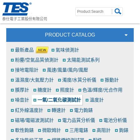
泰仕電子工業股份有限公司
PRODUCT CATALOG
最新產品
氣味偵測計
粉塵/空氣品質偵測計
太陽能測試系列
接地電阻計
風速/風量/風向/風壓
溫濕度/大氣壓力計
濁度/水質分析儀
振動計
膜厚計
糖度計
照度計
色溫/輝度/光合作用
噪音計
一氧/二氧化碳測試計
溫度計
紅外線溫度計
轉速計
電力鉤錶
磁場/電磁波測試計
電力品質分析儀
電池分析儀
軟性鉤錶
微歐姆計
三用電錶
高阻計
鉤錶