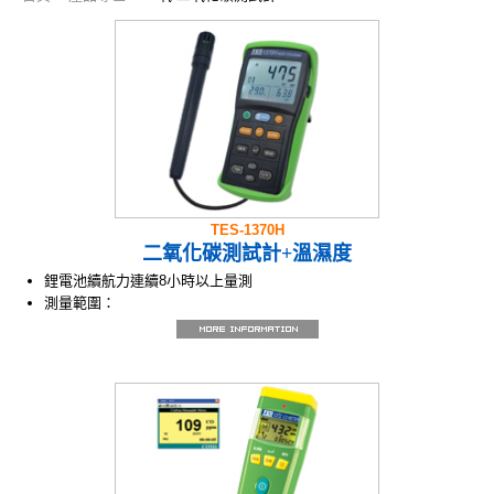
TES-1370H
二氧化碳測試計+溫濕度
鋰電池續航力連續8小時以上量測
測量範圍：
CO2 ：0~6,000 ppm，擴散式取樣。
濕度：10% ~ 95%RH
溫度：- 20℃~ +60℃/ - 4℉~ +140℉
免維護雙波長非色散式紅外線(NDIR)
二氧化碳CO2感應器
連續式及手動式資料儲存與讀取
資料鎖定及最大讀值/最小讀值鎖定與
過去發生時間記錄