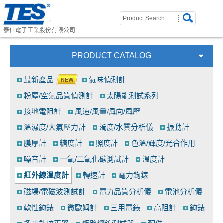
泰仕電子工業股份有限公司
PRODUCT CATALOG
最新產品
氣味偵測計
粉塵/空氣品質偵測計
太陽能測試系列
接地電阻計
風速/風量/風向/風壓
溫濕度/大氣壓力計
濁度/水質分析儀
振動計
膜厚計
糖度計
照度計
色溫/輝度/光合作用
噪音計
一氧/二氧化碳測試計
溫度計
紅外線溫度計
轉速計
電力鉤錶
磁場/電磁波測試計
電力品質分析儀
電池分析儀
軟性鉤錶
微歐姆計
三用電錶
高阻計
鉤錶