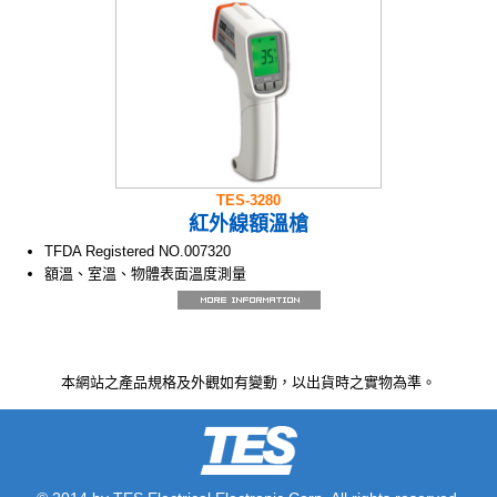
資料記憶儲存及讀取功能
自動關機功能
溫度測量值自我校正功能
TES-3280
紅外線額溫槍
TFDA Registered NO.007320
額溫、室溫、物體表面溫度測量
商店、餐廳、機關、學校、家庭皆適用
輕巧、大螢幕，讀取容易
室內室外量測快速準確
發燒警示功能，綠色、橘色、紅色3色
本網站之產品規格及外觀如有變動，以出貨時之實物為準。
螢幕顯示
LED光點測量定位