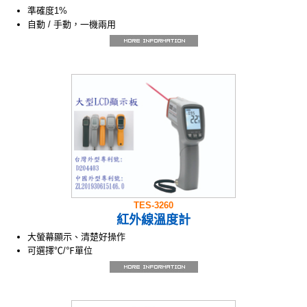
準確度1%
自動 / 手動，一機兩用
自動品管掃瞄功能 Auto QC Scan Alarm
可任意設定溫度偵測範圍
0 ~ 100 ℃ / 34℃ ~ 42℃
LCD 3 色 (綠、橘、紅) 警示功能
飲料、酒品、食物、烹飪、溫泉……
前端LED光點量測定位
TES-3260
紅外線溫度計
大螢幕顯示、清楚好操作
可選擇℃/℉單位
背光顯示
雷射指示測量位置
自動鎖定讀值功能
最大、最小讀值記錄功能