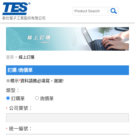
泰仕電子工業股份有限公司
首頁
>
線上訂購
訂購 /詢價單
※標示
*
資料請務必填寫，謝謝!
類型：
訂購單
詢價單
公司寶號：
*
統一編號：
*