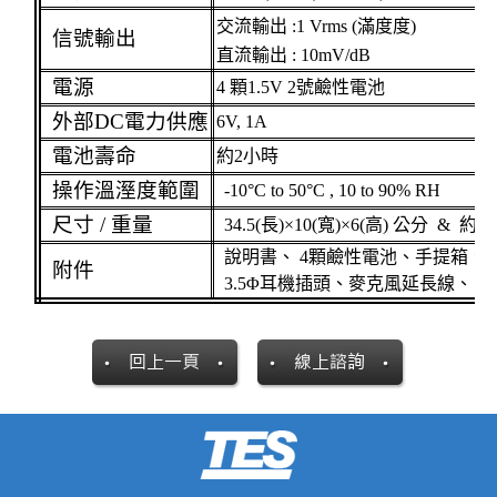
交流輸出
:
1 Vrms (
滿度度
)
信號輸出
直流輸出
: 10mV/dB
電源
4
顆
1.5V 2
號鹼性電池
外部
DC
電力供應
6V, 1A
電池壽命
約
2
小時
操作溫溼度範圍
-10°C
to 50°C , 10 to 90% RH
尺寸
/
重量
34.5(
長
)
×
10(
寬
)
×
6(
高
)
公分
&
約
9
說明書、
4
顆鹼性電池、手提箱、
附件
3.5Φ
耳機插頭、麥克風延長線、
AC