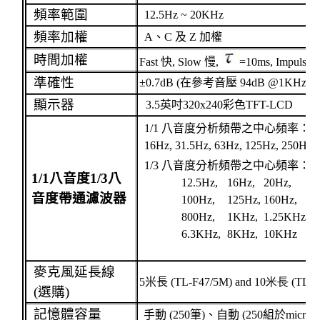
頻率範圍
12.5Hz ~ 20KHz
頻率加權
A
、
C
及
Z
加權
時間加權
Fast
快
, Slow
慢
,
=10ms, Impulse
準確性
±
0.7dB
(
在參考音壓
94dB @1KHz)
顯示器
3.5
英吋
320x240
彩色
TFT-LCD
1/1
八音度分析頻帶之中心頻率：
(
16Hz, 31.5Hz, 63Hz, 125Hz, 250Hz
1/3
八音度分析頻帶之中心頻率：
(
1/1
八音度
1/3
八
12.5Hz,
16Hz,
20Hz,
音度帶通濾波器
100Hz,
125Hz,
160Hz,
800Hz,
1KHz,
1.25KHz,
1
6.3KHz,
8KHz,
10KHz
1
麥克風延長線
5
米
長
(TL-F47/5M) and 10
米
長
(TL-F
(
選購
)
記憶體容量
手動
(250
筆
)
、自動
(250
組於
micro