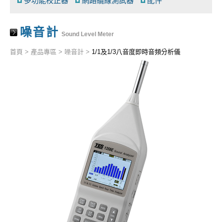
多功能校正器
網路纜線測試器
配件
噪音計
Sound Level Meter
首頁
>
產品專區
>
噪音計
>
1/1及1/3八音度即時音頻分析儀