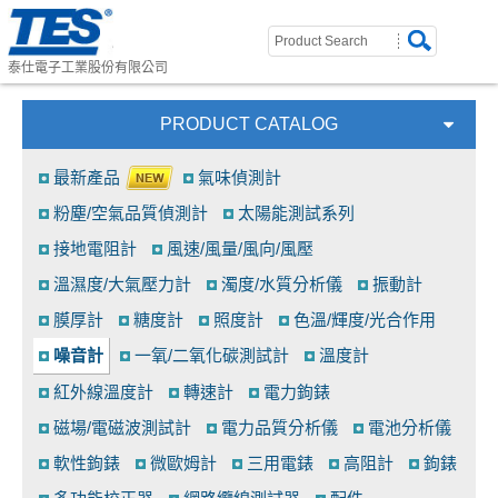
泰仕電子工業股份有限公司
PRODUCT CATALOG
最新產品
氣味偵測計
粉塵/空氣品質偵測計
太陽能測試系列
接地電阻計
風速/風量/風向/風壓
溫濕度/大氣壓力計
濁度/水質分析儀
振動計
膜厚計
糖度計
照度計
色溫/輝度/光合作用
噪音計
一氧/二氧化碳測試計
溫度計
紅外線溫度計
轉速計
電力鉤錶
磁場/電磁波測試計
電力品質分析儀
電池分析儀
軟性鉤錶
微歐姆計
三用電錶
高阻計
鉤錶