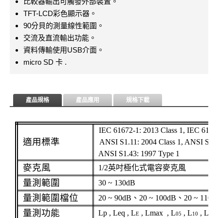
比較器輸出可觸發外部裝置。
TFT-LCD彩色顯示器。
90分貝的測量線性範圍。
交流及直流輸出功能。
資料傳輸使用USB介面。
micro SD 卡 .
產品規格
產品應用
規格下載
IEC 61672-1: 2013 Class 1, IEC 61260
適用標準
ANSI S1.11: 2004 Class 1, ANSI S1.4
ANSI S1.43: 1997 Type 1
麥克風
1/2
英吋極化式電容麥克風
量測範圍
30 ~ 130dB
量測範圍檔位
20 ~ 90dB
、
20 ~ 100dB
、
20 ~ 110d
量測功能
Lp , Leq , L
, Lmax , L
, L
, L
E
05
10
50