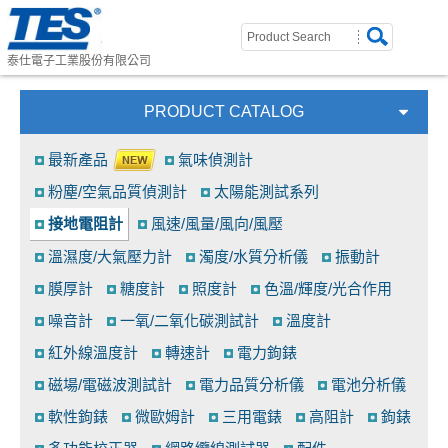
泰仕電子工業股份有限公司
PRODUCT CATALOG
最新產品
氣味偵測計
粉塵/空氣品質偵測計
太陽能測試系列
接地電阻計
風速/風量/風向/風壓
溫濕度/大氣壓力計
濁度/水質分析儀
振動計
膜厚計
糖度計
照度計
色溫/輝度/光合作用
噪音計
一氧/二氧化碳測試計
溫度計
紅外線溫度計
轉速計
電力鉤錶
磁場/電磁波測試計
電力品質分析儀
電池分析儀
軟性鉤錶
微歐姆計
三用電錶
高阻計
鉤錶