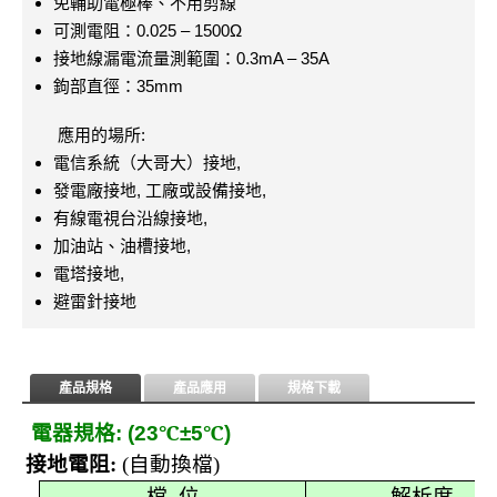
免輔助電極棒、不用剪線
可測電阻：0.025 – 1500Ω
接地線漏電流量測範圍：0.3mA – 35A
鉤部直徑：35mm
應用的場所:
電信系統（大哥大）接地,
發電廠接地, 工廠或設備接地,
有線電視台沿線接地,
加油站、油槽接地,
電塔接地,
避雷針接地
產品規格
產品應用
規格下載
電器規格
℃
℃
: (23
±5
)
接地電阻
:
(
自動換檔
)
檔
位
解析度