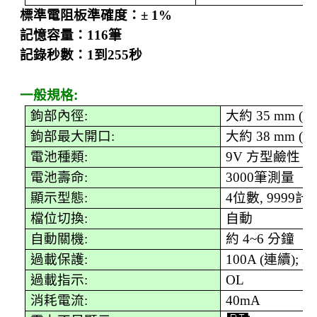
標準電阻板準確度：
± 1%
記憶容量：
116
筆
記錄秒數：
1
到
255
秒
一般規格
:
鉤部內徑
:                    
大約
35 mm (1.
鉤部最大開口
:
大約
38 mm (1.
電池種類
:
9V
方型鹼性
(I
電池壽命
:
3000
筆測量
顯示型態
:
4
位數
, 9999
計
檔位切換
:
自動
自動關機
:
約
4~6
分鐘
過載保護
:
100A (
連續
); 2
過載指示
:
OL
消耗電流
:
40mA