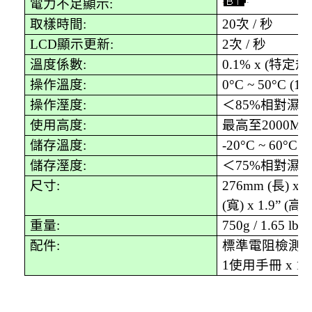
電力不足顯示
:
取樣時間
:
20
次
/
秒
LCD
顯示更新
:
2
次
/
秒
溫度係數
:
0.1% x (
特定規
操作溫度
:
0°C ~ 50°C (14
操作溼度
:
＜
85%
相對濕
使用高度
:
最高至
2000M
儲存溫度
:
-20°C ~ 60°C (-
儲存溼度
:
＜
75%
相對濕
尺寸
:
276mm (
長
) x 
(
寬
) x 1.9” (
高
)
重量
:
750g / 1.65 lbs
配件
:
標準電阻檢測
1
使用手冊
x 1