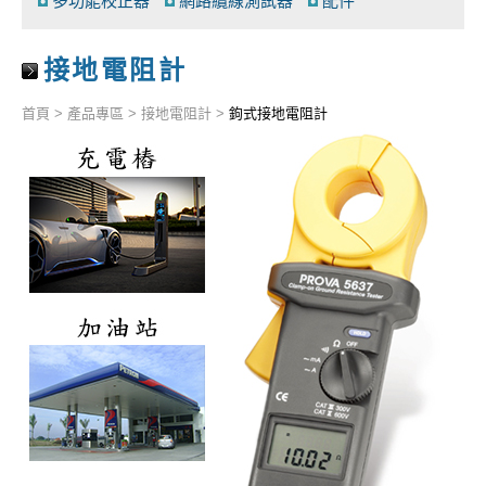
多功能校正器
網路纜線測試器
配件
接地電阻計
首頁
>
產品專區
>
接地電阻計
>
鉤式接地電阻計