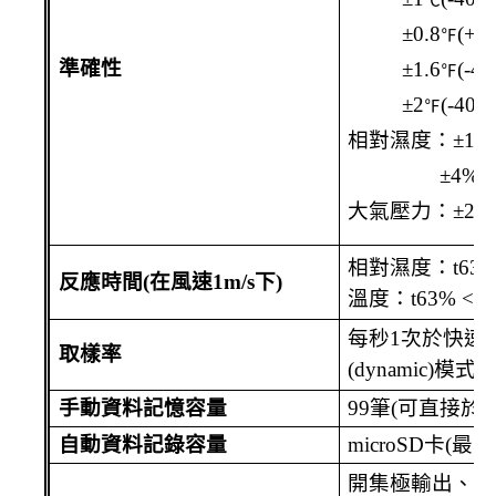
±
0.8
(+4
℉
準確性
±
1.6
(-4
℉
±
2
(-40
℉
℉
相對濕度：±
1.
±
4%RH
大氣壓力：±
2hP
相對濕度：
t
63%
反應時間
(
在風速
1m
/s
下
)
溫度：
t
63% < 10
每秒
1
次於快速
(
取樣率
(dynamic)
模式
手動資料記憶容量
99
筆
(
可直接於
L
自動資料記錄容量
microSD
卡
(
最大
開集極輸出、輸