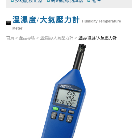
多功能校正器
網路纜線測試器
配件
溫濕度/大氣壓力計
Humidity Temperature
Meter
首頁
>
產品專區
>
溫濕度/大氣壓力計
>
溫度/濕度/大氣壓力計