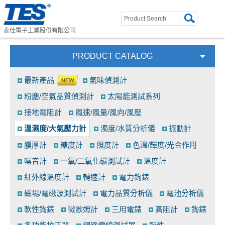
泰仕電子工業股份有限公司
PRODUCT CATALOG
最新產品
氣味偵測計
粉塵/空氣品質偵測計
太陽能測試系列
接地電阻計
風速/風量/風向/風壓
溫濕度/大氣壓力計
濁度/水質分析儀
振動計
膜厚計
糖度計
照度計
色溫/輝度/光合作用
噪音計
一氧/二氧化碳測試計
溫度計
紅外線溫度計
轉速計
電力鉤錶
磁場/電磁波測試計
電力品質分析儀
電池分析儀
軟性鉤錶
微歐姆計
三用電錶
高阻計
鉤錶