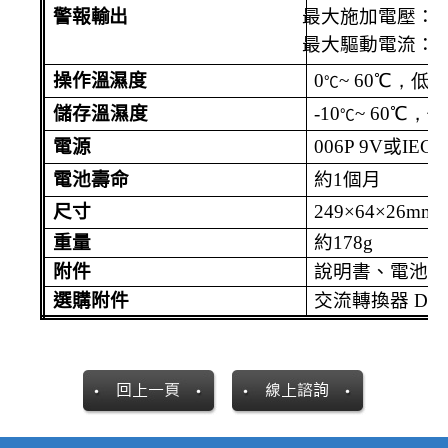
警報輸出
最大施加電壓：
2
最大驅動電流：
5
操作溫濕度
0
~ 60
℃
，低
℃
儲存溫濕度
-10
~ 60
℃
，低
℃
電源
006P 9V
或
IEC6
電池壽命
約
1
個月
尺寸
249
×
64
×
26mm
重量
約
178g
附件
說明書、電池、
選購附件
交流轉換器
DC