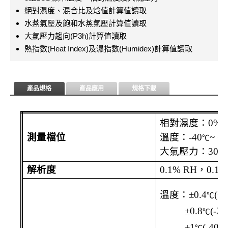
絕對濕度、混合比及焓值計算值讀取
水蒸氣壓及飽和水蒸氣壓計算值讀取
大氣壓力趨向(P3h)計算值讀取
熱指數(Heat Index)及濕指數(Humidex)計算值讀取
產品規格
產品應用
規格下載
相對濕度：
0% 
測量檔位
溫度：
-40
~ +
℃
大氣壓力：
300 
解析度
0.1% RH
，
0.1
℃
溫度：±
0.4
(+5
℃
±
0.8
(-20
℃
±
1
(-40
℃
℃