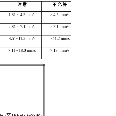
注 
意
不 
允 
許
1.81 ~ 4.5 mm/s
> 4.5  mm/s
2.81 ~ 7.1 mm/s
> 7.1  mm/s
4.51~11.2 mm/s
> 11.2 mm/s
7.11 ~18.0 mm/s
> 18   mm/s
kHz
至
15kHz (±3dB)