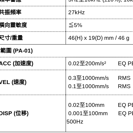
共振頻率
27kHz
橫向靈敏度
≦
5%
尺寸
/
重量
46(H) x 19(D) mm / 46 g
量範圍
(PA-01)
ACC (
加速度
)
0.02
至
200m
/s² EQ P
0.3
至
1000mm
/s RM
VEL (
速度
)
0.1
至
1000mm
/s RM
0.02
至
100mm
EQ PEA
DISP (
位移
)
0.001
至
100mm
EQ PE
500Hz