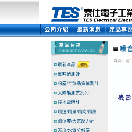
公司介紹
最新消息
產品專
噪
首頁
>
產
最新產品
氣味偵測計
粉塵/空氣品質偵測計
太陽能測試系列
接地電阻計
風速/風量/風向/風壓
溫濕度/大氣壓力計
濁度/水質分析儀