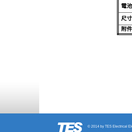
電
尺
附
© 2014 by TES Electrical Ele