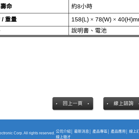
池壽命
約
8
小時
寸
/
重量
158(L)
×
78(W)
×
40(H)mm
件
說明書、電池
公司介紹
│
最新消息
│
產品專區
│
產品應用
│
線上
ctronic Corp. All rights reserved.
線上徵才