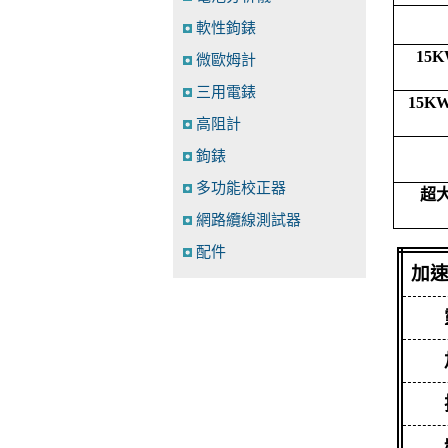
軟性鉤錶
15
微歐姆計
三用電錶
15K
高阻計
鉤錶
多功能校正器
超
網路纜線測試器
配件
加