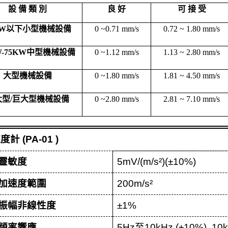
設 
備 
類 
別
良 
好
可 
接 
受
KW
以下小型機械設備
0 ~0.71 mm/s
0.72 ~ 1.80 mm/s
W-75KW
中型機械設備
0 ~1.12 mm/s
1.13 ~ 2.80 mm/s
大型機械設備
0 ~1.80
 mm/s
1.81 ~ 4.50 mm/s
大型
/
巨大型機械設備
0 ~2.80 mm/s
2.81 ~ 7.10 mm/s
速度計
(PA-01 )
靈敏度
5mV/(m/s²)(±10%)
加速度範圍
200m
/s²
振幅非線性度
±1%
頻率響應
5Hz
至
10kHz (±10%), 10