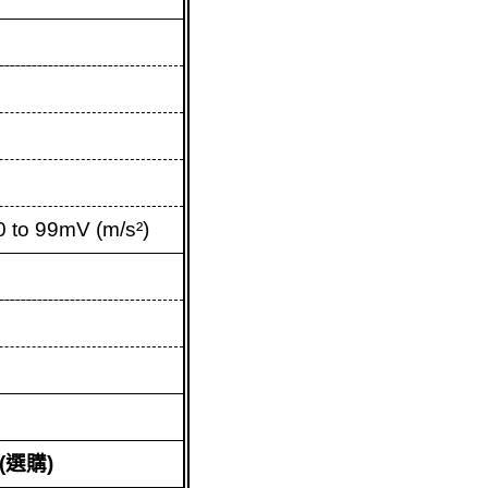
10 to 99mV (m/s²)
(
選購
)