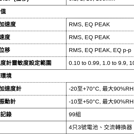
示值
加速度
RMS, EQ PEAK
速度
RMS, EQ PEAK
位移
RMS, EQ PEAK, EQ p-p
速度計靈敏度設定範圍
0.10 to 0.99, 1.0 to 9.9, 
作環境
加速度計
-20
至
+70°C,
最大
90%RH
振動計
-10
至
+50°C,
最大
90%RH
動記錄
99
組
力
4
只
3
號電池、交流轉換器