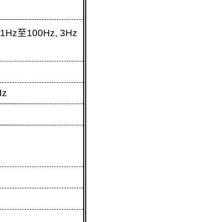
 1Hz
至
100Hz, 3Hz
z
Hz