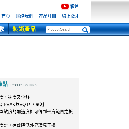
影片
首頁
聯絡我們
產品註冊
線上徵才
載
熱銷產品
特點
Product Features
度，速度及位移
 PEAK與EQ P-P 量測
靈敏度的加速度計可得到較寬範圍之振
度計，有效降低外界環境干擾