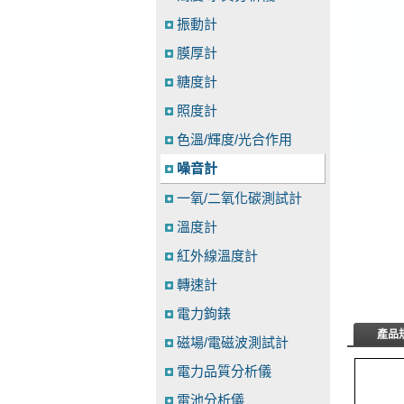
振動計
膜厚計
糖度計
照度計
色溫/輝度/光合作用
噪音計
一氧/二氧化碳測試計
溫度計
紅外線溫度計
轉速計
電力鉤錶
產品
磁場/電磁波測試計
電力品質分析儀
電池分析儀