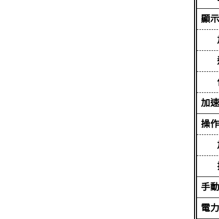
顯
加
操
手
電