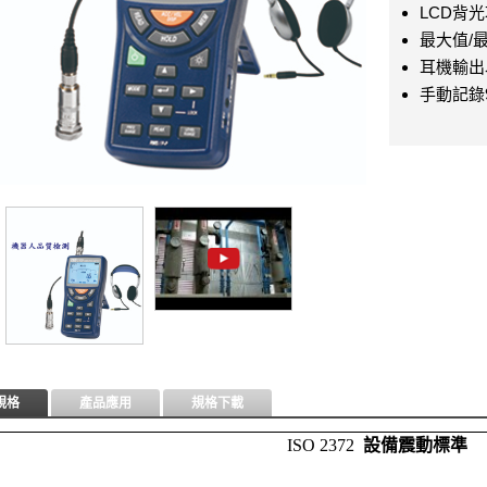
LCD背
最大值/
耳機輸出
手動記錄
規格
產品應用
規格下載
ISO 2372  
設備震動標準