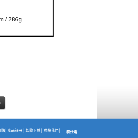
 / 286g
訂購
│
產品註冊
│
軟體下載
│
聯絡我們
│
泰仕電