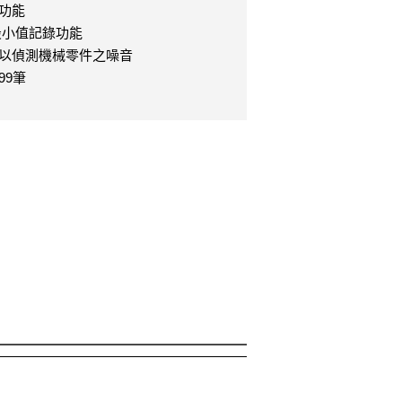
光功能
最小值記錄功能
以偵測機械零件之噪音
99筆