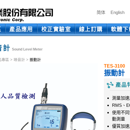
简体
English
區
產品應用
校正實驗室
線上訂購
軟體下
音計
Sound Level Meter
品專區
>
噪音計
>
振動計
TES-3100
振動計
產品
測量加速
RMS、EQ
使用不同
動測量
優質加速